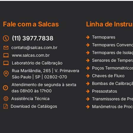
André, Santos, São Bernardo do Campo, São Caetano do Sul, São Ca
Taubaté, Valinhos, Várzea Paulista, Votorantim, dentre outras
Fale com a Salcas
Linha de Instr
Termopares
(11) 3977.7838
Termopares Convenc
contato@salcas.com.br
Termopares de Isola
www.salcas.com.br
Sensores de Temper
Laboratório de Calibração
Poços Termométrico
Rua Marilândia, 265 | V. Primavera
Chaves de Fluxo
São Paulo | SP | 02802-070
Bombas de Calibraç
Atendimento de segunda à sexta
das 08h00 às 17h00
Pressostatos
Assistência Técnica
Transmissores de Pr
Download de Catálogos
Manômetros de Proc