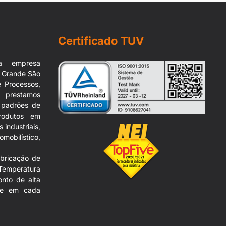
rtãozinho, Sorocaba, Sumaré, Suzano, Taboão da Serra, Tatuí,
Certificado TUV
a empresa
a Grande São
 Processos,
 prestamos
s padrões de
rodutos em
industriais,
mobilístico,
abricação de
Temperatura
onto de alta
ade em cada