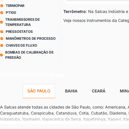
TERMOPAR
Terrômetro
: Na Salcas Indústria
PT100
TRANSMISSORES DE
Veja nossos instrumentos da Cate
TEMPERATURA
PRESSOSTATOS
MANÔMETROS DE PROCESSO
CHAVES DE FLUXO
BOMBAS DE CALIBRAÇÃO DE
PRESSÃO
ATENDEMOS TODO O BRASIL
SÃO PAULO
BAHIA
CEARÁ
MIN
A Salcas atende todas as cidades de São Paulo, como: Americana, Ara
Caraguatatuba, Carapicuíba, Catanduva, Cotia, Cubatão, Diadema, E
Indaiatuba, Itanhaém, Itapecerica da Serra, Itapetininga, Itapevi, It
Osasco, Ourinhos, Paulínia, Pindamonhangaba, Piracicaba, Poá, Praia