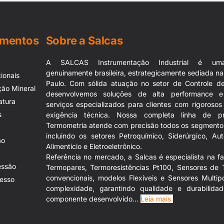
rlos, São José do Rio Preto, São José dos Campos, São Vicente, Se
umentos
Sobre a Salcas
A SALCAS Instrumentação Industrial é um
genuinamente brasileira, estrategicamente sediada n
ionais
Paulo. Com sólida atuação no setor de Controle de
ção Mineral
desenvolvemos soluções de alta performance e
atura
serviços especializados para clientes com rigoroso
s
exigência técnica. Nossa completa linha de p
Termometria atende com precisão todos os segmentos 
incluindo os setores Petroquímico, Siderúrgico, Auto
ão
Alimentício e Eletroeletrônico.
Referência no mercado, a Salcas é especialista na f
essão
Termopares, Termoresistências Pt100, Sensores de 
convencionais, modelos Flexíveis e Sensores Multip
esso
complexidade, garantindo qualidade e durabilid
componente desenvolvido...
Leia mais.