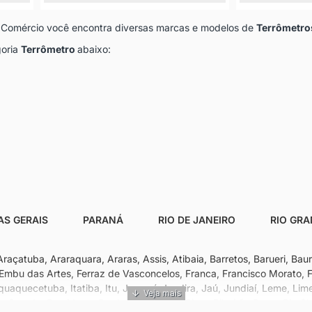
 e Comércio você encontra diversas marcas e modelos de
Terrômetro
goria
Terrômetro
abaixo:
AS GERAIS
PARANÁ
RIO DE JANEIRO
RIO GRA
çatuba, Araraquara, Araras, Assis, Atibaia, Barretos, Barueri, Bauru
mbu das Artes, Ferraz de Vasconcelos, Franca, Francisco Morato, Fr
aquaquecetuba, Itatiba, Itu, Jacareí, Jandira, Jaú, Jundiaí, Leme, Li
 Grande, Presidente Prudente, Ribeirão Pires, Ribeirão Preto, Rio C