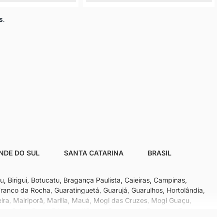
s
.
NDE DO SUL
SANTA CATARINA
BRASIL
, Birigui, Botucatu, Bragança Paulista, Caieiras, Campinas,
anco da Rocha, Guaratinguetá, Guarujá, Guarulhos, Hortolândia,
meira, Mairiporã, Marília, Mauá, Mogi das Cruzes, Mogi Guaçu,
laro, Salto, Santa Bárbara d'Oeste, Santana de Parnaíba, Santo