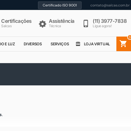
Certificado ISO 9001
contato@salcas.com.br
Certificações
Assistência
(11) 3977-7838
Salcas
Técnica
Ligue agora!
0
DO E LUZ
DIVERSOS
SERVIÇOS
LOJA VIRTUAL
s
.