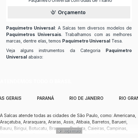
Paquímetro Universal com Guias de Titânio
Orçamento
Paquímetro Universal
: A Salcas tem diversos modelos de
Paquímetros Universais
. Trabalhamos com as melhores
marcas, dentre elas, temos
Paquímetro Universal
Tesa.
Veja alguns instrumentos da Categoria
Paquímetro
Universal
abaixo:
ATENDEMOS TODO O BRASIL
AS GERAIS
PARANÁ
RIO DE JANEIRO
RIO GRA
A Salcas atende todas as cidades de São Paulo, como: Americana,
Araçatuba, Araraquara, Araras, Assis, Atibaia, Barretos, Barueri,
Bauru, Birigui, Botucatu, Bragança Paulista, Caieiras, Campinas,
Caraguatatuba, Carapicuíba, Catanduva, Cotia, Cubatão, Diadema,