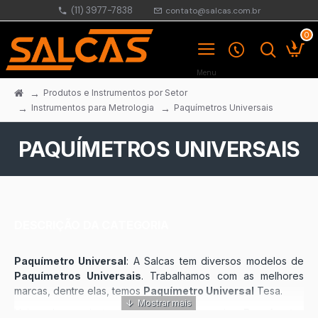
(11) 3977-7838
contato@salcas.com.br
0
Produtos e Instrumentos por Setor
Instrumentos para Metrologia
Paquímetros Universais
PAQUÍMETROS UNIVERSAIS
DESCRIÇÃO DA CATEGORIA
Paquímetro Universal
: A Salcas tem diversos modelos de
Paquímetros Universais
. Trabalhamos com as melhores
marcas, dentre elas, temos
Paquímetro Universal
Tesa.
Veja alguns instrumentos da Categoria
Paquímetro