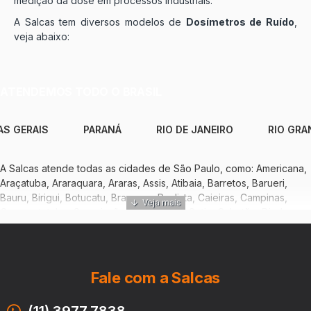
medição da dose em processos industriais.
A Salcas tem diversos modelos de
Dosímetros de Ruído
,
veja abaixo:
ATENDEMOS TODO O BRASIL
AS GERAIS
PARANÁ
RIO DE JANEIRO
RIO GRA
A Salcas atende todas as cidades de São Paulo, como: Americana,
Araçatuba, Araraquara, Araras, Assis, Atibaia, Barretos, Barueri,
Bauru, Birigui, Botucatu, Bragança Paulista, Caieiras, Campinas,
Caraguatatuba, Carapicuíba, Catanduva, Cotia, Cubatão, Diadema,
Embu das Artes, Ferraz de Vasconcelos, Franca, Francisco Morato,
Franco da Rocha, Guaratinguetá, Guarujá, Guarulhos, Hortolândia,
Indaiatuba, Itanhaém, Itapecerica da Serra, Itapetininga, Itapevi,
Itaquaquecetuba, Itatiba, Itu, Jacareí, Jandira, Jaú, Jundiaí, Leme,
Fale com a Salcas
Limeira, Mairiporã, Marília, Mauá, Mogi das Cruzes, Mogi Guaçu,
Osasco, Ourinhos, Paulínia, Pindamonhangaba, Piracicaba, Poá,
(11) 3977.7838