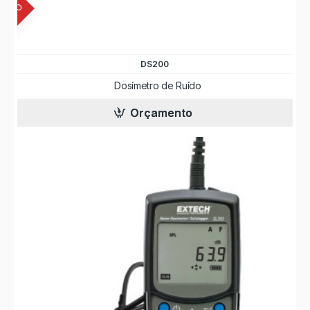
INUADO
DS200
Dosímetro de Ruído
Orçamento