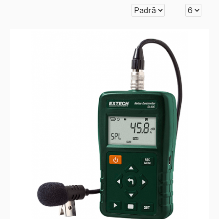
A Salcas tem diversos modelos de
Dosímetros de Ruído
,
veja abaixo: