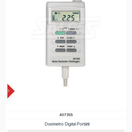
INUADO
407355
Dosímetro Digital Portátil