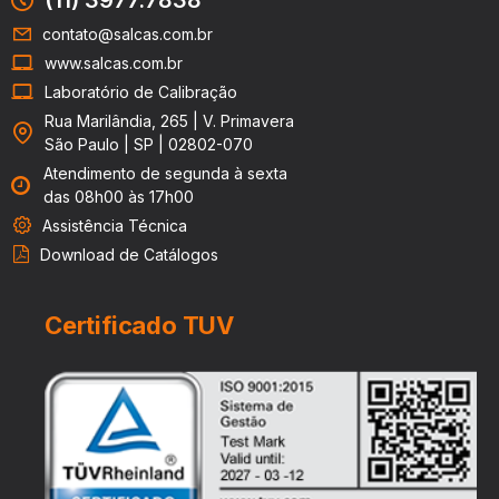
Praia Grande, Presidente Prudente, Ribeirão Pires, Ribeirão Preto,
Rio Claro, Salto, Santa Bárbara d'Oeste, Santana de Parnaíba,
contato@salcas.com.br
Santo André, Santos, São Bernardo do Campo, São Caetano do
www.salcas.com.br
Sul, São Carlos, São José do Rio Preto, São José dos Campos,
Laboratório de Calibração
São Vicente, Sertãozinho, Sorocaba, Sumaré, Suzano, Taboão da
Rua Marilândia, 265 | V. Primavera
Serra, Tatuí, Taubaté, Valinhos, Várzea Paulista, Votorantim, dentre
São Paulo | SP | 02802-070
outras
Atendimento de segunda à sexta
das 08h00 às 17h00
Assistência Técnica
Download de Catálogos
Certificado TUV