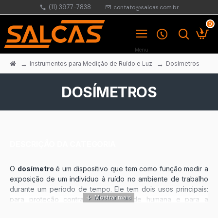
(11) 3977-7838
contato@salcas.com.br
0
Instrumentos para Medição de Ruído e Luz
Dosímetros
DOSÍMETROS
DESCRIÇÃO DA CATEGORIA
O
dosímetro
é um dispositivo que tem como função medir a
exposição de um indivíduo à ruído no ambiente de trabalho
durante um período de tempo. Ele tem dois usos principais:
para proteção contra danos à saúde humana e para a
medição da dose em processos industriais.