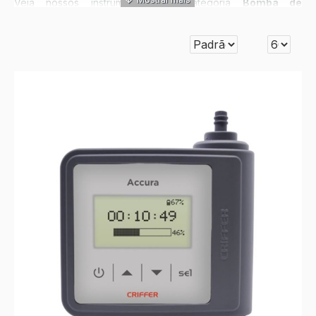
Veja nossos instrumentos da Categoria
Bomba de
Amostragem
abaixo: