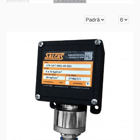
eletrônico
.
Veja os instrumentos da Categoria
Pressostato
Eletrônico
que a Salcas comercializa: