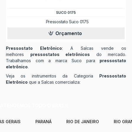
SUCO 0175
Pressostato Suco 0175
Orçamento
Pressostato Eletrônico
: A Salcas vende os
melhores
pressostatos eletrônicos
do mercado.
Trabalhamos com a marca Suco para
pressostato
eletrônico
.
Veja os instrumentos da Categoria
Pressostato
Eletrônico
que a Salcas comercializa:
ATENDEMOS TODO O BRASIL
AS GERAIS
PARANÁ
RIO DE JANEIRO
RIO GRA