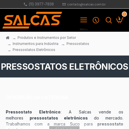
(11) 3977-7838
contato@salcas.com.br
0
Produtos e Instrumentos por Setor
Instrumentos para Indústria
Pressostatos
Pressostatos Eletrônicos
PRESSOSTATOS ELETRÔNICOS
DESCRIÇÃO DA CATEGORIA
Pressostato Eletrônico
: A Salcas vende os
melhores
pressostatos eletrônicos
do mercado.
Trabalhamos com a marca Suco para
pressostato