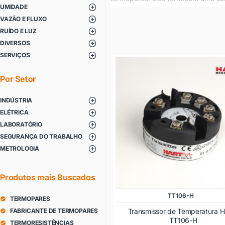
UMIDADE
Os transmissores para termoresis
VAZÃO E FLUXO
precisão, saídas analógicas ou di
instalação e configuração.
RUÍDO E LUZ
Em resumo, os transmissores para
DIVERSOS
industriais que requerem alta p
SERVIÇOS
especificações, para atender às n
Por Setor
INDÚSTRIA
ELÉTRICA
LABORATÓRIO
SEGURANÇA DO TRABALHO
METROLOGIA
Produtos mais Buscados
TT106-H
TERMOPARES
Transmissor de Temperatura 
FABRICANTE DE TERMOPARES
TT106-H
TERMORESISTÊNCIAS