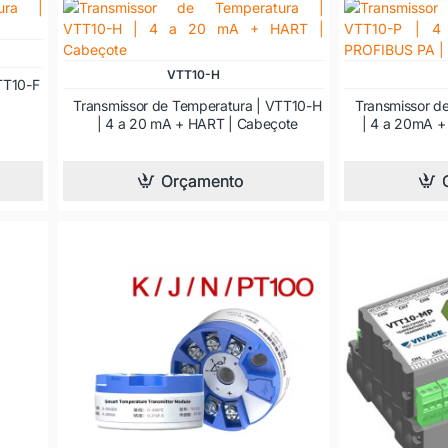
VTT10-H
TT10-F
Transmissor de Temperatura | VTT10-H
Transmissor d
| 4 a 20 mA + HART | Cabeçote
| 4 a 20mA +
Orçamento