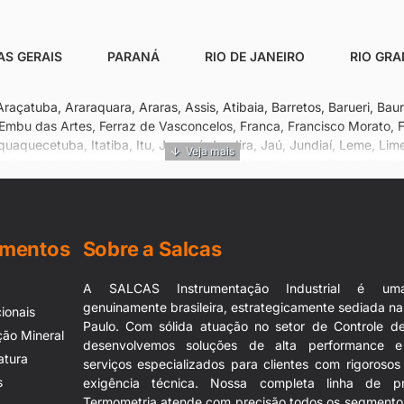
AS GERAIS
PARANÁ
RIO DE JANEIRO
RIO GRA
çatuba, Araraquara, Araras, Assis, Atibaia, Barretos, Barueri, Bauru
mbu das Artes, Ferraz de Vasconcelos, Franca, Francisco Morato, Fr
aquaquecetuba, Itatiba, Itu, Jacareí, Jandira, Jaú, Jundiaí, Leme, Li
 Grande, Presidente Prudente, Ribeirão Pires, Ribeirão Preto, Rio C
rlos, São José do Rio Preto, São José dos Campos, São Vicente, Se
umentos
Sobre a Salcas
A SALCAS Instrumentação Industrial é um
genuinamente brasileira, estrategicamente sediada n
ionais
Paulo. Com sólida atuação no setor de Controle de
ção Mineral
desenvolvemos soluções de alta performance e
atura
serviços especializados para clientes com rigoroso
s
exigência técnica. Nossa completa linha de p
Termometria atende com precisão todos os segmentos 