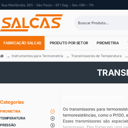
Rua Marilândia, 265 - São Paulo - SP | Seg. - Sex. 08h - 17h
FABRICAÇÃO SALCAS
PRODUTO POR SETOR
PIROMETRIA
Instrumentos para Termometria
Transmissores de Temperatura
TRANS
DESCRIÇÃO DA CATEGORIA
Categorias
Os transmissores para termoresist
PIROMETRIA
termoresistências, como o Pt100, e
TEMPERATURA
Esses transmissores são especia
PRESSÃO
termopares. Eles fornecem uma saí