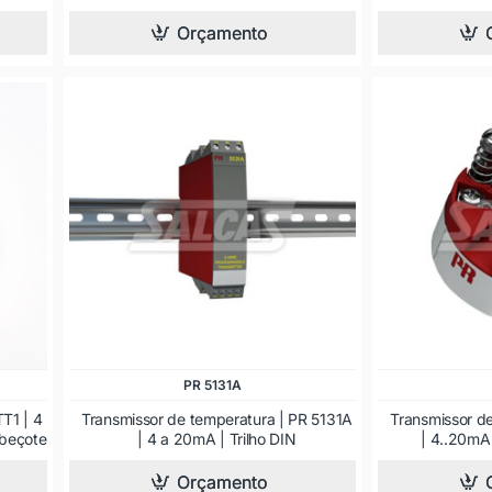
Orçamento
PR 5131A
T1 | 4
Transmissor de temperatura | PR 5131A
Transmissor d
abeçote
| 4 a 20mA | Trilho DIN
| 4..20mA
Orçamento