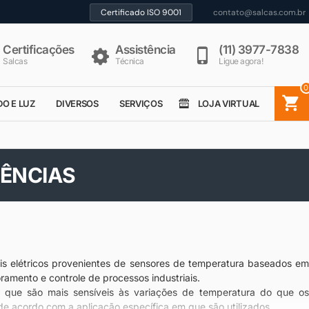
Certificado ISO 9001
contato@salcas.com.br
Certificações
Assistência
(11) 3977-7838
Salcas
Técnica
Ligue agora!
0
DO E LUZ
DIVERSOS
SERVIÇOS
LOJA VIRTUAL
ÊNCIAS
inais elétricos provenientes de sensores de temperatura baseados em
ramento e controle de processos industriais.
s, que são mais sensíveis às variações de temperatura do que os
de acordo com a aplicação específica em que são utilizados.