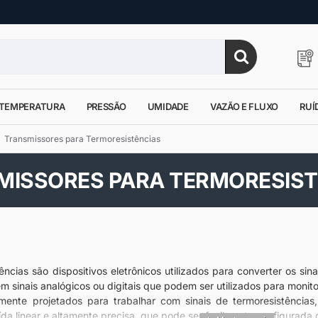
TEMPERATURA
PRESSÃO
UMIDADE
VAZÃO E FLUXO
RUÍ
Transmissores para Termoresistências
MISSORES PARA TERMORESIST
ências são dispositivos eletrônicos utilizados para converter os s
m sinais analógicos ou digitais que podem ser utilizados para monito
lmente projetados para trabalhar com sinais de termoresistência
da linear e altamente precisa, que pode ser facilmente configurada 