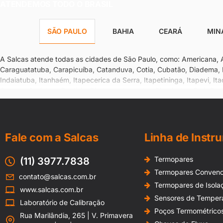
ATENDEMOS TODO O BRASIL
SÃO PAULO
BAHIA
CEARÁ
MIN
A Salcas atende todas as cidades de São Paulo, como: Americana, Ara
Caraguatatuba, Carapicuíba, Catanduva, Cotia, Cubatão, Diadema, E
Indaiatuba, Itanhaém, Itapecerica da Serra, Itapetininga, Itapevi, It
Osasco, Ourinhos, Paulínia, Pindamonhangaba, Piracicaba, Poá, Praia
André, Santos, São Bernardo do Campo, São Caetano do Sul, São Ca
Taubaté, Valinhos, Várzea Paulista, Votorantim, dentre outras
Fale com a Salcas
Linha de Instr
Termopares
(11) 3977.7838
Termopares Convenc
contato@salcas.com.br
Termopares de Isola
www.salcas.com.br
Sensores de Temper
Laboratório de Calibração
Poços Termométrico
Rua Marilândia, 265 | V. Primavera