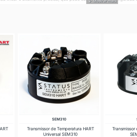
tências podem ser encontrados em diferentes modelos, com caracter
gitais, alimentação elétrica, entre outras. Alguns modelos podem 
 termoresistências são dispositivos importantes para garantir a p
recisão e estabilidade. A Salcas oferece uma ampla linha de t
ecessidades específicas de cada aplicação.
SEM310
HART
Transmissor de Temperatura HART
Transmissor
Universal SEM310
SEM