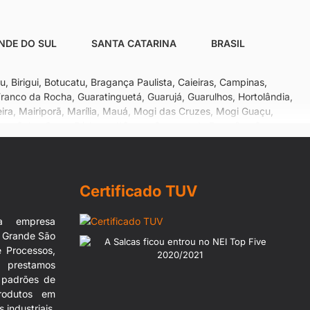
NDE DO SUL
SANTA CATARINA
BRASIL
, Birigui, Botucatu, Bragança Paulista, Caieiras, Campinas,
anco da Rocha, Guaratinguetá, Guarujá, Guarulhos, Hortolândia,
meira, Mairiporã, Marília, Mauá, Mogi das Cruzes, Mogi Guaçu,
laro, Salto, Santa Bárbara d'Oeste, Santana de Parnaíba, Santo
rtãozinho, Sorocaba, Sumaré, Suzano, Taboão da Serra, Tatuí,
Certificado TUV
a empresa
a Grande São
 Processos,
 prestamos
s padrões de
rodutos em
industriais,