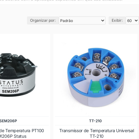
ísticas técnicas variadas, como diferentes faixas de temperatura,
ser programados remotamente, o que permite maior flexibilidade na
Organizar por:
Exibir:
recisão e confiabilidade nas medições de temperatura em processos
ransmissores para termoresistências, com diferentes modelos e
SEM206P
TT-210
 de Temperatura PT100
Transmissor de Temperatura Universal
206P Status
TT-210