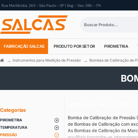
Rua Marilândia, 265 - São Paulo - SP | Seg. - Sex. 08h - 17h
FABRICAÇÃO SALCAS
PRODUTO POR SETOR
PIROMETRIA
Instrumentos para Medição de Pressão
Bombas de Calibração de P
BOM
DESCRIÇÃO DA CATEGORIA
Categorias
Bomba de Calibração de Pressão (
PIROMETRIA
de Bombas de Calibração com exc
TEMPERATURA
As Bombas de Calibração da Marca 
PRESSÃO
equilíbrio transmite-se integralm