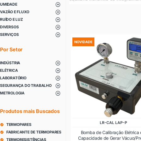
UMIDADE
por meio do pistão em uma área 
VAZÃO E FLUXO
calibradores de pressão.
As Bombas de Calibração são utili
RUÍDO E LUZ
pressão e pressostatos. Este mét
DIVERSOS
calibração para manômetros abaix
SERVIÇOS
NOVIDADE
Por Setor
INDÚSTRIA
ELÉTRICA
LABORATÓRIO
SEGURANÇA DO TRABALHO
METROLOGIA
Produtos mais Buscados
LR-CAL LAP-P
TERMOPARES
Bomba de Calibração Elétrica
FABRICANTE DE TERMOPARES
Capacidade de Gerar Vácuo/Pr
TERMORESISTÊNCIAS