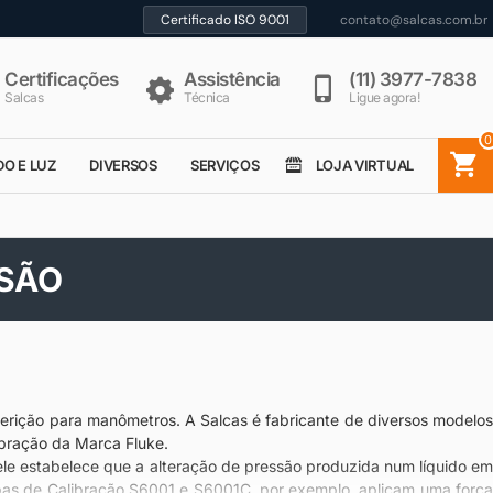
Certificado ISO 9001
contato@salcas.com.br
Certificações
Assistência
(11) 3977-7838
Salcas
Técnica
Ligue agora!
0
DO E LUZ
DIVERSOS
SERVIÇOS
LOJA VIRTUAL
SSÃO
ição para manômetros. A Salcas é fabricante de diversos modelos
bração da Marca Fluke.
le estabelece que a alteração de pressão produzida num líquido em
ombas de Calibração S6001 e S6001C, por exemplo, aplicam uma força