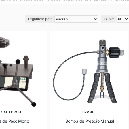
ros, transmissores, controladores, indicadores, registradores e
ssores, indicadores, controladores, registradores calibradores de
Organizar por:
Exibir:
metro padrão de alta precisão. Veja alguns modelos de bombas de
- CAL LDW-H
LPP 40
 de Peso Morto
Bomba de Pressão Manual