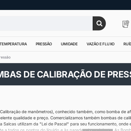
TEMPERATURA
PRESSÃO
UMIDADE
VAZÃO E FLUXO
RUÍ
ressão
BAS DE CALIBRAÇÃO DE PRE
Calibração de manômetros), conhecido também, como bomba de afer
elente qualidade e preço. Comercializamos também bombas de cali
Salcas utilizam da "Lei de Pascal" para seu funcionamento, onde e
ente a todos os pontos do líquido e às paredes do recipiente. As B