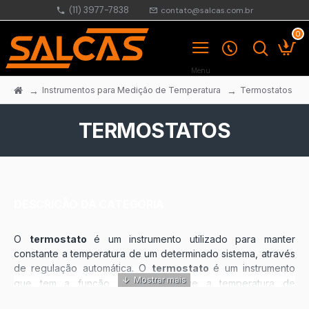
(11) 3977-7838
contato@salcas.com.br
0
Instrumentos para Medição de Temperatura
Termostatos
TERMOSTATOS
DESCRIÇÃO DA CATEGORIA
O
termostato
é um instrumento utilizado para manter
constante a temperatura de um determinado sistema, através
de regulação automática.
O
termostato
é um instrumento
que tem a função de impedir que a temperatura de
determinado sistema varie além de certos limites pré