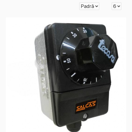
estabelecidos. Em geral, o
termostato
tem um mecanismo
composto, fundamentalmente, por dois elementos: um indica
a variação térmica sofrida pelo sistema (elemento sensor) e
o outro controla essa variação e corrige os desvios de
temperatura, mantendo-a dentro do intervalo desejado.
Os termostatos controlam a temperatura dos refrigeradores,
ferros elétricos, ar condicionado e muitos outros
equipamentos. Veja nossos instrumentos da Categoria
Termostato
abaixo: