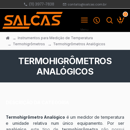
(11) 3977-7838
contato@salcas.com.br
0
Instrumentos para Medição de Temperatura
Termohigrômetros
Termohigrômetros Analógicos
TERMOHIGRÔMETROS
ANALÓGICOS
DESCRIÇÃO DA CATEGORIA
Termohigrômetro Analógico
é um medidor de temperatura
e umidade relativa num único equipamento. Por ser
analógico
, este tipo de
termohigrômetro
não possui