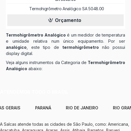
Termohigrômetro Analógico SA 5048.00
Orçamento
Termohigrômetro Analógico
é um medidor de temperatura
e umidade relativa num único equipamento. Por ser
analógico
, este tipo de
termohigrômetro
não possui
display digital.
Veja alguns instrumentos da Categoria de
Termohigrômetro
Analógico
abaixo:
ATENDEMOS TODO O BRASIL
AS GERAIS
PARANÁ
RIO DE JANEIRO
RIO GRA
A Salcas atende todas as cidades de São Paulo, como: Americana,
Araçatuba, Araraquara, Araras, Assis, Atibaia, Barretos, Barueri,