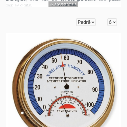
display digital.
Veja alguns instrumentos da Categoria de
Termohigrômetro
Analógico
abaixo: