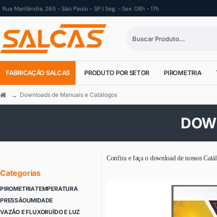
Rua Marilândia, 265 - São Paulo - SP | Seg. - Sex. 08h - 17h
FABRICAÇÃO SALCAS
PRODUTO POR SETOR
PIROMETRIA
Downloads de Manuais e Catálogos
DOWN
Confira e faça o download de nossos Catá
Categorias
PIROMETRIA
TEMPERATURA
PRESSÃO
UMIDADE
VAZÃO E FLUXO
RUÍDO E LUZ