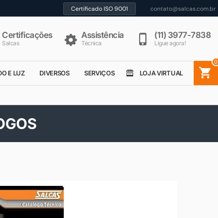
Certificado ISO 9001
contato@salcas.com.br
Certificações
Assistência
(11) 3977-7838
Salcas
Técnica
Ligue agora!
0
DO E LUZ
DIVERSOS
SERVIÇOS
LOJA VIRTUAL
LOGOS