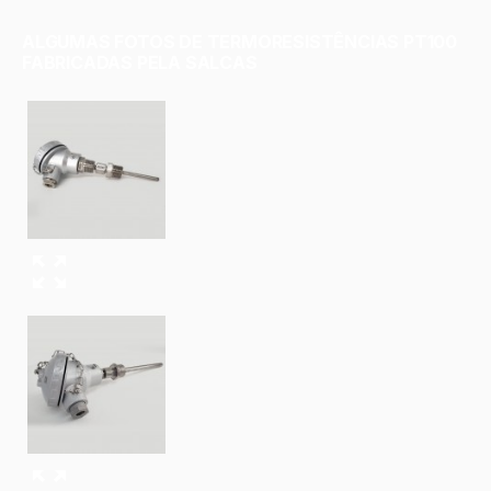
temperatura.
O modelo PT100 é um dos tipos mais comuns de
ALGUMAS FOTOS DE TERMORESISTÊNCIAS PT100
FABRICADAS PELA SALCAS
termoresistência, sendo utilizado em medições de
temperatura em ambientes de -200°C a 850°C. Ele possui
uma resistência elétrica de 100 ohms a 0°C e uma variação
de 0,39 ohms/°C.
Esses sensores são muito precisos e oferecem uma resposta
rápida às mudanças de temperatura. Eles são
frequentemente usados em processos industriais que
exigem medições precisas de temperatura, como em
laboratórios, indústrias farmacêuticas e alimentícias, e em
processos químicos.
Os
termômetros de resistência PT100
também são
amplamente utilizados em sistemas de automação e controle
de processos, em conjunto com outros equipamentos, como
controladores de temperatura e transmissores de sinal. Eles
são conhecidos por sua confiabilidade, alta precisão e
estabilidade a longo prazo, o que os torna ideais para
ambientes industriais exigentes.
Além disso, os
termômetros de resistência PT100
são
capazes de oferecer uma faixa de medição mais ampla do